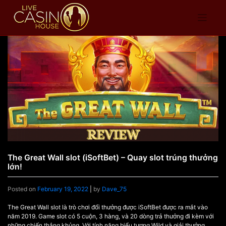
Skip
to
content
The Great Wall slot (iSoftBet) – Quay slot trúng thưởng
lớn!
Posted on
February 19, 2022
|
by
Dave_75
The Great Wall slot là trò chơi đổi thưởng được iSoftBet được ra mắt vào
năm 2019. Game slot có 5 cuộn, 3 hàng, và 20 dòng trả thưởng đi kèm với
những chiến thắng khủng. Với tính năng biểu tượng Wild và giải thưởng