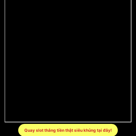
Quay slot thắng tiền thật siêu khủng tại đây!