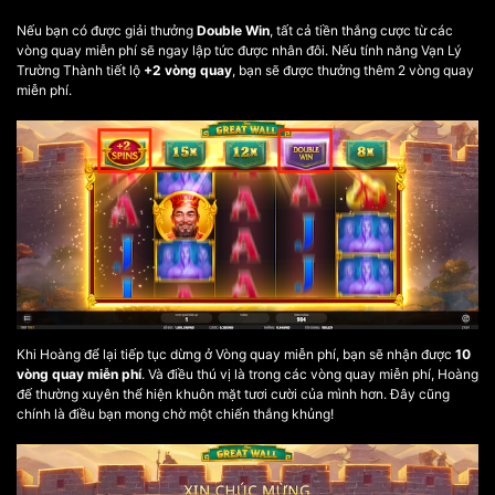
Nếu bạn có được giải thưởng
Double Win
, tất cả tiền thắng cược từ các
vòng quay miễn phí sẽ ngay lập tức được nhân đôi. Nếu tính năng Vạn Lý
Trường Thành tiết lộ
+2 vòng quay
, bạn sẽ được thưởng thêm 2 vòng quay
miễn phí.
Khi Hoàng để lại tiếp tục dừng ở Vòng quay miễn phí, bạn sẽ nhận được
10
vòng quay miễn phí
. Và điều thú vị là trong các vòng quay miễn phí, Hoàng
đế thường xuyên thể hiện khuôn mặt tươi cười của mình hơn. Đây cũng
chính là điều bạn mong chờ một chiến thắng khủng!