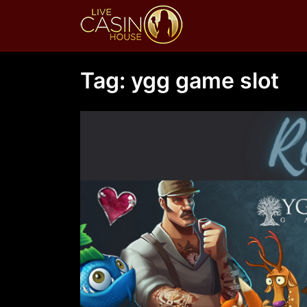
Skip
to
content
Tag:
ygg game slot