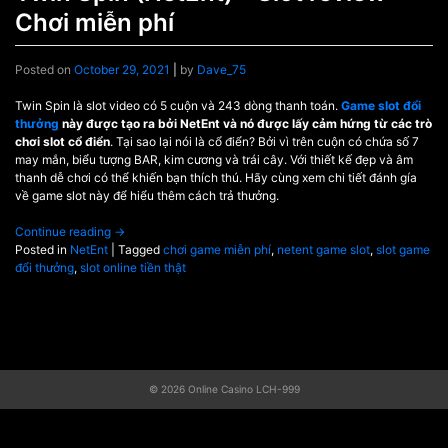
Chơi miễn phí
Posted on
October 29, 2021
|
by
Dave_75
Twin Spin là slot video có 5 cuộn và 243 dòng thanh toán.
Game slot đổi
thưởng
này được tạo ra bởi NetEnt và nó được lấy cảm hứng từ các trò
chơi slot cổ điển
. Tại sao lại nói là cổ điển? Bởi vì trên cuộn có chứa số 7
may mắn, biểu tượng BAR, kim cương và trái cây. Với thiết kế đẹp và âm
thanh dễ chơi có thể khiến bạn thích thú. Hãy cùng xem chi tiết đánh gía
về game slot này để hiểu thêm cách trả thưởng.
Continue reading
→
Posted in
NetEnt
|
Tagged
chơi game miễn phí
,
netent game slot
,
slot game
đổi thưởng
,
slot online tiền thật
© 2026
Online Casino LCH-999