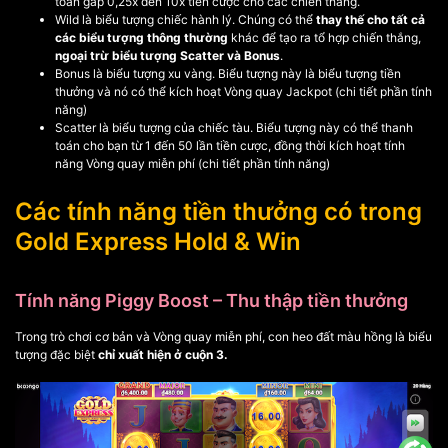
toán gấp 0,25x đến 10x tiền cược cho các chiến thắng.
Wild là biểu tượng chiếc hành lý. Chúng có thể
thay thế cho tất cả
các biểu tượng thông thường
khác để tạo ra tổ hợp chiến thắng,
ngoại trừ biểu tượng Scatter và Bonus
.
Bonus là biểu tượng xu vàng. Biểu tượng này là biểu tượng tiền
thưởng và nó có thể kích hoạt Vòng quay Jackpot (chi tiết phần tính
năng)
Scatter là biểu tượng của chiếc tàu. Biểu tượng này có thể thanh
toán cho bạn từ 1 đến 50 lần tiền cược, đồng thời kích hoạt tính
năng Vòng quay miễn phí (chi tiết phần tính năng)
Các tính năng tiền thưởng có trong
Gold Express Hold & Win
Tính năng Piggy Boost – Thu thập tiền thưởng
Trong trò chơi cơ bản và Vòng quay miễn phí, con heo đất màu hồng là biểu
tượng đặc biệt
chỉ xuất hiện ở cuộn 3.