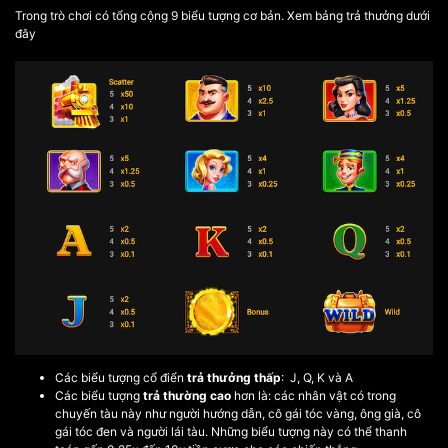
Trong trò chơi có tổng cộng 9 biểu tượng cơ bản. Xem bảng trả thưởng dưới
đây
Các biểu tượng cổ điển
trả thưởng thấp
: J, Q, K và A
Các biểu tượng
trả thường cao
hơn là: các nhân vật có trong
chuyến tàu này như người hướng dẫn, cô gái tóc vàng, ông già, cô
gái tóc đen và người lái tàu. Những biểu tượng này có thể thanh