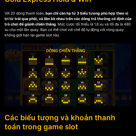
Với 20 dòng thanh toán,
bạn chỉ cần hạ từ 3 biểu tượng phù hợp theo vị
trí từ trái qua phải, và liền kề nhau trên các dòng trả thưởng cố định của
trò chơi để giành chiến thắng
. Mức cược tối thiểu là 1,6 xu và tối đa là 480
xu cho một lần quay. Bạn có thể chơi với chế độ tự động với vòng quay
không giới hạn tại game slot này.
Các biểu tượng và khoản thanh
toán trong game slot