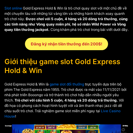
Slot online
Gold Express Hold & Win là trò chơi quay slot với một chủ đề về
một chuyến tàu với những túi vàng lớn và những hành khách xoay quanh
trò chơi này.
Được chơi với 5 cuộn, 4 hàng và 20 dòng trà thưởng, cùng
các tính năng như Vòng quay miễn phí, hệ số nhân Wild Power và Vòng
quay tiền thưởng jackpot.
Cùng khám phá trò chơi trong bài viết dưới đây.
Đăng ký nhận tiền thưởng đến 200$!
Giới thiệu game slot Gold Express
Hold & Win
Gold Express Hold & Win là
game slot đổi thưởng
trực tuyến dựa trên bộ
phim The Gold Express năm 1955. Trò chơi được ra mắt vào 11/11/2021 bởi
nhà phát triển Booongo và trở thành trò chơi hấp dẫn nhiều người yêu
thích.
Trò chơi với cấu hình 5 cuộn, 4 hàng và 20 dòng trả thưởng.
Với
đồ họa có phong cách hoạt hình tuyệt vời và âm thanh nhạc jazz rất dễ
chịu suốt trò chơi. Trải nghiệm game slot miễn phí ngay tại
Live Casino
House
!