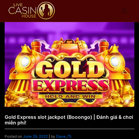
Skip
to
content
Gold Express slot jackpot (Booongo) | Đánh giá & chơi
miễn phí!
Posted on
June 29, 2022
|
by
Dave_75