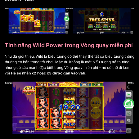
Tính năng Wild Power trong Vòng quay miễn phí
Như đã giới thiệu, Wild là biểu tượng có thể thay thế tất cả biểu tượng thông
thường cơ bản trong trò chơi. Mặc dù không là một biểu tượng trả thưởng
nhưng có sức mạnh đặc biệt trong Vòng quay miễn phí – nó có thể đi kèm
với
Hệ số nhân x2 hoặc x3 được gắn vào vali
.