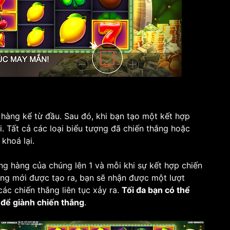
hàng kể từ đầu. Sau đó, khi bạn tạo một kết hợp
i. Tất cả các loại biểu tượng đã chiến thắng hoặc
khoá lại.
g hàng của chúng lên 1 và mỗi khi sự kết hợp chiến
ng mới được tạo ra, bạn sẽ nhận được một lượt
 các chiến thắng liên tục xảy ra.
Tối đa bạn có thể
 để giành chiến thắng
.