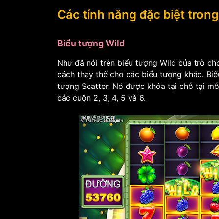
Các tính năng đặc biệt tro
Biểu tượng Wild
Như đã nói trên biểu tượng Wild của trò ch
cách thay thế cho các biểu tượng khác. Bi
tượng Scatter. Nó được khóa tại chỗ tại mỗi
các cuộn 2, 3, 4, 5 và 6.