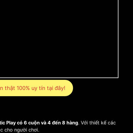
ền thật 100% uy tín tại đây!
ic Play có 6 cuộn và 4 đến 8 hàng
. Với thiết kế các
c cho người chơi.