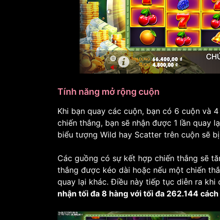
Tính năng mở rộng cuộn
Khi bạn quay các cuộn, bạn có 6 cuộn và 4 
chiến thắng, bạn sẽ nhận được 1 lần quay lạ
biểu tượng Wild hay Scatter trên cuộn sẽ bị 
Các guồng có sự kết hợp chiến thắng sẽ tăn
thắng được kéo dài hoặc nếu một chiến thắ
quay lại khác. Điều này tiếp tục diễn ra khi
nhận tối đa 8 hàng với tối đa 262.144 cách