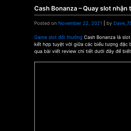
Cash Bonanza – Quay slot nhận t
Posted on
November 22, 2021
|
by
Dave_7
Game slot đổi thưởng
Cash Bonanza là slot
kết hợp tuyệt vời giữa các biểu tượng đặc 
qua bài viết review chi tiết dưới đây để bi