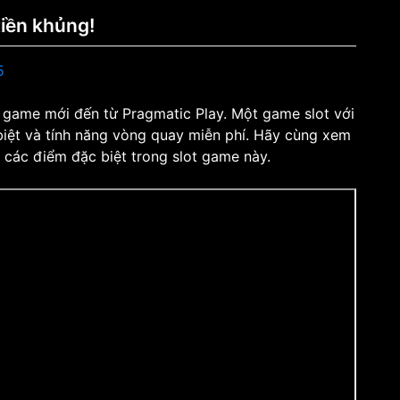
iền khủng!
5
 game mới đến từ Pragmatic Play. Một game slot với
biệt và tính năng vòng quay miễn phí. Hãy cùng xem
ết các điểm đặc biệt trong slot game này.